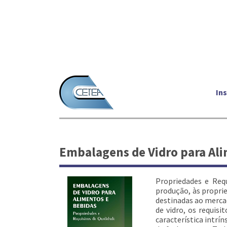
Ins
Embalagens de Vidro para Ali
Propriedades e Requ
produção, às propri
destinadas ao merca
de vidro, os requis
característica intrí