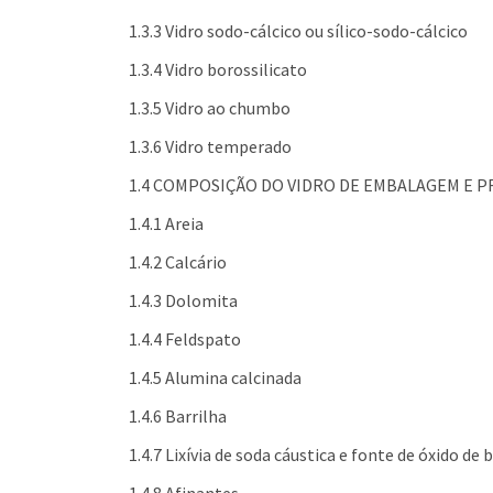
1.3.3 Vidro sodo-cálcico ou sílico-sodo-cálcico
1.3.4 Vidro borossilicato
1.3.5 Vidro ao chumbo
1.3.6 Vidro temperado
1.4 COMPOSIÇÃO DO VIDRO DE EMBALAGEM E P
1.4.1 Areia
1.4.2 Calcário
1.4.3 Dolomita
1.4.4 Feldspato
1.4.5 Alumina calcinada
1.4.6 Barrilha
1.4.7 Lixívia de soda cáustica e fonte de óxido de