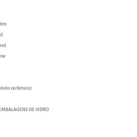
dro
w)
ow)
low
ótulo cerâmico)
S EMBALAGENS DE VIDRO