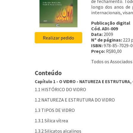
de fechamento. Todo
longo dos anos de 
internacionais, visa
Publicação digital
Cód. ADI-009
Data:
2009
Realizar pedido
Nº de páginas:
223 p
ISBN:
978-85-7029-0
Preço:
R$80,00
Todos os Associados
Conteúdo
Capítulo 1 - O VIDRO - NATUREZA E ESTRUTUR
1.1 HISTÓRICO DO VIDRO
1.2 NATUREZA E ESTRUTURA DO VIDRO
1.3 TIPOS DE VIDRO
1.3.1 Sílica vítrea
1.3.2 Silicatos alcalinos