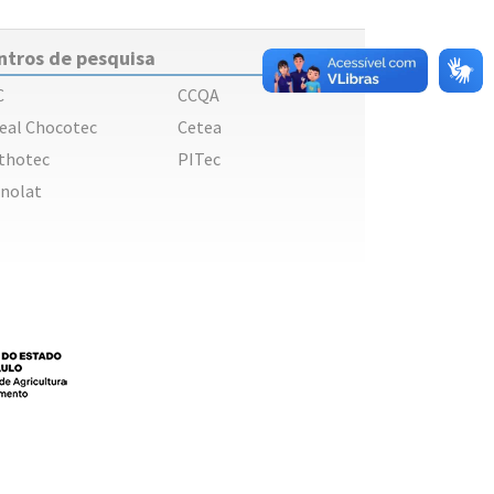
ntros de pesquisa
C
CCQA
eal Chocotec
Cetea
thotec
PITec
nolat