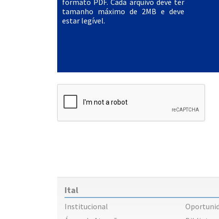
formato PDF. Cada arquivo deve ter
tamanho máximo de 2MB e deve
estar legível.
Ital
Institucional
Oportuni