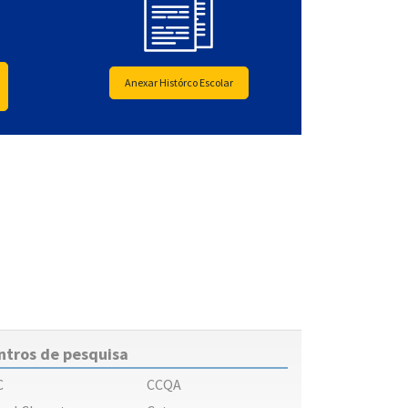
Anexar Histórco Escolar
ntros de pesquisa
C
CCQA