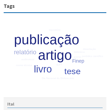
Tags
repositório
publicação
artigo
dissertação
relatório
biblioteca
periódico científico
acervo
audiovisual
Finep
BJFT
livro
norma técnica
tese
Dia Nacional do Bibliotecário
Ital