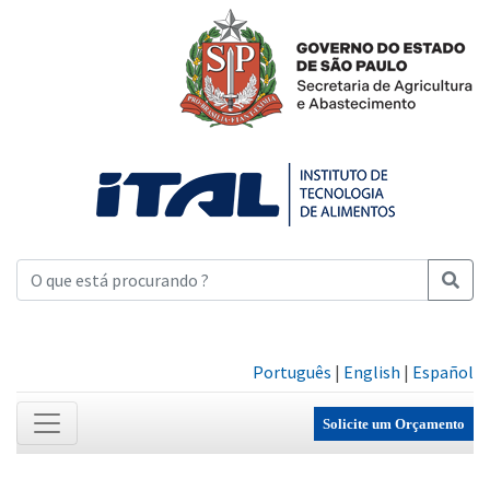
Português
|
English
|
Español
Solicite um Orçamento