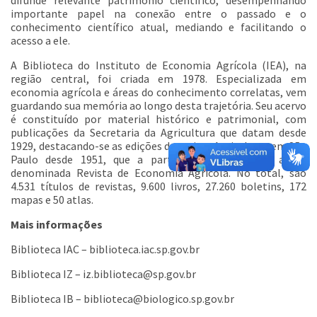
difunde relevante patrimônio científico, desempenhando
importante papel na conexão entre o passado e o
conhecimento científico atual, mediando e facilitando o
acesso a ele.
A Biblioteca do Instituto de Economia Agrícola (IEA), na
região central, foi criada em 1978. Especializada em
economia agrícola e áreas do conhecimento correlatas, vem
guardando sua memória ao longo desta trajetória. Seu acervo
é constituído por material histórico e patrimonial, com
publicações da Secretaria da Agricultura que datam desde
1929, destacando-se as edições da revista Agricultura em São
Paulo desde 1951, que a partir de 2006, passou a ser
denominada Revista de Economia Agrícola. No total, são
4.531 títulos de revistas, 9.600 livros, 27.260 boletins, 172
mapas e 50 atlas.
Mais informações
Biblioteca IAC – biblioteca.iac.sp.gov.br
Biblioteca IZ – iz.biblioteca@sp.gov.br
Biblioteca IB – biblioteca@biologico.sp.gov.br