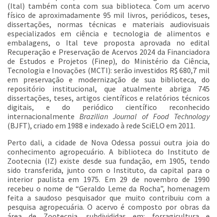
(Ital) também conta com sua biblioteca. Com um acervo
físico de aproximadamente 95 mil livros, periódicos, teses,
dissertações, normas técnicas e materiais audiovisuais
especializados em ciência e tecnologia de alimentos e
embalagens, o Ital teve proposta aprovada no edital
Recuperação e Preservação de Acervos 2024 da Financiadora
de Estudos e Projetos (Finep), do Ministério da Ciência,
Tecnologia e Inovações (MCTI): serão investidos R$ 680,7 mil
em preservação e modernização de sua biblioteca, do
repositório institucional, que atualmente abriga 745
dissertações, teses, artigos científicos e relatórios técnicos
digitais, e do periódico científico reconhecido
internacionalmente
Brazilian Journal of Food Technology
(BJFT), criado em 1988 e indexado à rede SciELO em 2011.
Perto dali, a cidade de Nova Odessa possui outra joia do
conhecimento agropecuário. A biblioteca do Instituto de
Zootecnia (IZ) existe desde sua fundação, em 1905, tendo
sido transferida, junto com o Instituto, da capital para o
interior paulista em 1975. Em 29 de novembro de 1990
recebeu o nome de “Geraldo Leme da Rocha”, homenagem
feita a saudoso pesquisador que muito contribuiu com a
pesquisa agropecuária. O acervo é composto por obras da
área de Zootecnia, subdivididas em: forragicultura e