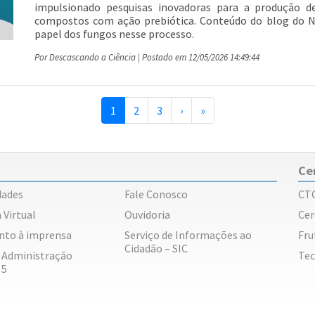
impulsionado pesquisas inovadoras para a produção d
compostos com ação prebiótica. Conteúdo do blog do 
papel dos fungos nesse processo.
Por Descascando a Ciência | Postado em 12/05/2026 14:49:44
(current)
1
2
3
›
»
Ce
dades
Fale Conosco
CT
 Virtual
Ouvidoria
Cer
nto à imprensa
Serviço de Informações ao
Fru
Cidadão – SIC
e Administração
Tec
 5