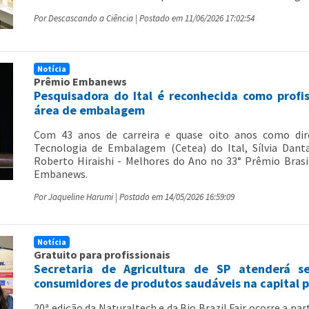
Por Descascando a Ciência | Postado em 11/06/2026 17:02:54
Notícia
Prêmio Embanews
Pesquisadora do Ital é reconhecida como profi
área de embalagem
Com 43 anos de carreira e quase oito anos como dir
Tecnologia de Embalagem (Cetea) do Ital, Sílvia Dant
Roberto Hiraishi - Melhores do Ano no 33° Prêmio Bras
Embanews.
Por Jaqueline Harumi | Postado em 14/05/2026 16:59:09
Notícia
Gratuito para profissionais
Secretaria de Agricultura de SP atenderá s
consumidores de produtos saudáveis na capital p
20ª edição da Naturaltech e da Bio Brazil Fair ocorre a par