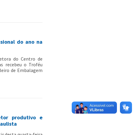
ssional do ano na
etora do Centro de
as recebeu o Troféu
ileiro de Embalagem
etor produtivo e
aulista
tir desta quarta-feira