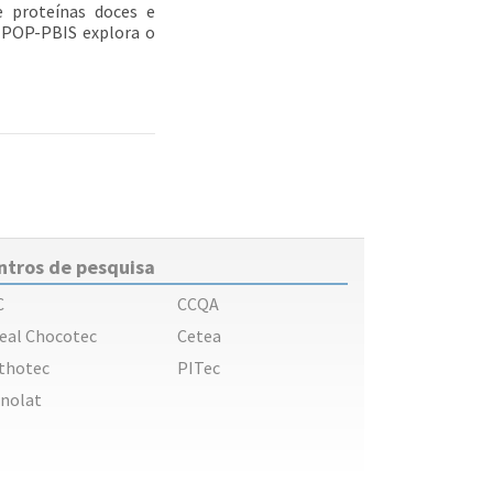
e proteínas doces e
NPOP-PBIS explora o
ntros de pesquisa
C
CCQA
eal Chocotec
Cetea
thotec
PITec
nolat