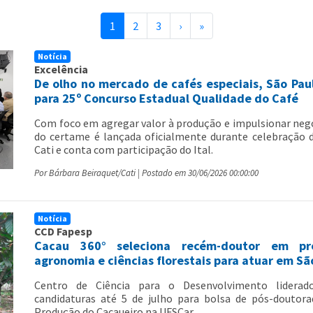
(current)
1
2
3
›
»
Notícia
Excelência
De olho no mercado de cafés especiais, São Paul
para 25º Concurso Estadual Qualidade do Café
Com foco em agregar valor à produção e impulsionar negó
do certame é lançada oficialmente durante celebração d
Cati e conta com participação do Ital.
Por Bárbara Beiraquet/Cati | Postado em 30/06/2026 00:00:00
Notícia
CCD Fapesp
Cacau 360° seleciona recém-doutor em pr
agronomia e ciências florestais para atuar em Sã
Centro de Ciência para o Desenvolvimento liderad
candidaturas até 5 de julho para bolsa de pós-doutora
Produção do Cacaueiro na UFSCar.