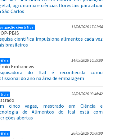
getal, agronomia e ciências florestais para atuar
 São Carlos
11/06/2026 17:02:54
vulgação científica
OP-PBIS
squisa científica impulsiona alimentos cada vez
is brasileiros
14/05/2026 16:59:09
tícia
êmio Embanews
squisadora do Ital é reconhecida como
ofissional do ano na área de embalagem
28/05/2026 09:46:42
tícia
strado
m cinco vagas, mestrado em Ciência e
cnologia de Alimentos do Ital está com
scrições abertas
26/05/2026 00:00:00
tícia