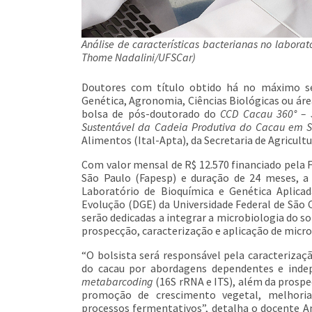
Análise de características bacterianas no laborató
Thome Nadalini/UFSCar)
Doutores com título obtido há no máximo se
Genética, Agronomia, Ciências Biológicas ou áre
bolsa de pós-doutorado do
CCD Cacau 360° – 
Sustentável da Cadeia Produtiva do Cacau em 
Alimentos (Ital-Apta), da Secretaria de Agricul
Com valor mensal de R$ 12.570 financiado pela
São Paulo (Fapesp) e duração de 24 meses, a
Laboratório de Bioquímica e Genética Aplic
Evolução (DGE) da Universidade Federal de São C
serão dedicadas a integrar a microbiologia do 
prospecção, caracterização e aplicação de micr
“O bolsista será responsável pela caracteriza
do cacau por abordagens dependentes e indepe
metabarcoding
(16S rRNA e ITS), além da prosp
promoção de crescimento vegetal, melhoria
processos fermentativos”, detalha o docente A