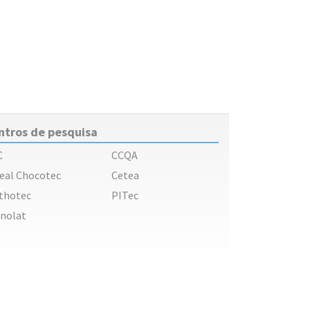
ntros de pesquisa
C
CCQA
eal Chocotec
Cetea
thotec
PITec
nolat