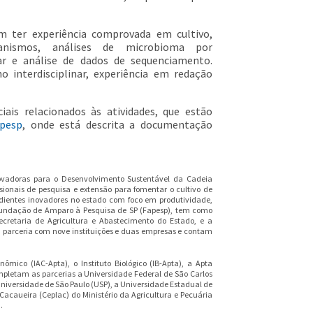
m ter experiência comprovada em cultivo,
anismos, análises de microbioma por
ar e análise de dados de sequenciamento.
 interdisciplinar, experiência em redação
iais relacionados às atividades, que estão
apesp
, onde está descrita a documentação
ovadoras para o Desenvolvimento Sustentável da Cadeia
sionais de pesquisa e extensão para fomentar o cultivo de
dientes inovadores no estado com foco em produtividade,
 Fundação de Amparo à Pesquisa de SP (Fapesp), tem como
Secretaria de Agricultura e Abastecimento do Estado, e a
parceria com nove instituições e duas empresas e contam
ômico (IAC-Apta), o Instituto Biológico (IB-Apta), a Apta
Completam as parcerias a Universidade Federal de São Carlos
Universidade de São Paulo (USP), a Universidade Estadual de
acaueira (Ceplac) do Ministério da Agricultura e Pecuária
.