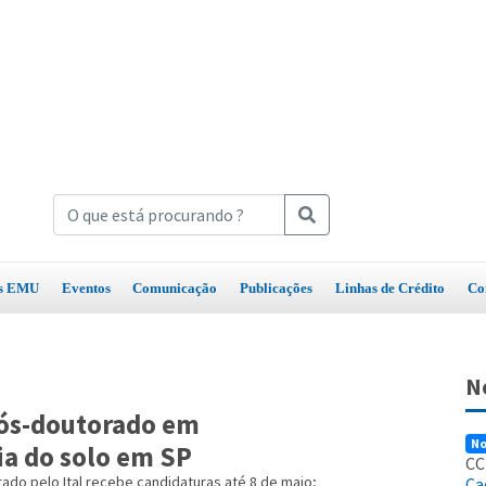
os EMU
Eventos
Comunicação
Publicações
Linhas de Crédito
Co
N
pós-doutorado em
No
a do solo em SP
CC
ado pelo Ital recebe candidaturas até 8 de maio;
Ca