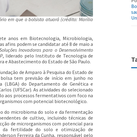
Pó
Bo
sa
Un
rio em que o bolsista atuará (crédito: Marília
te anos em Biotecnologia, Microbiologia,
as afins podem se candidatar até 8 de maio a
Soluções Inovadoras para o Desenvolvimento
SP
, liderado pelo Instituto de Tecnologia de
T
tura e Abastecimento do Estado de São Paulo.
 Fundação de Amparo à Pesquisa do Estado de
 bolsa tem previsão de início em junho no
ada (LBGA) do Departamento de Genética e
arlos (UFSCar). As atividades do selecionado
solo aos processos fermentativos com foco na
organismos com potencial biotecnológico.
ção do microbioma do solo e da fermentação
ndentes de cultivo, incluindo técnicas de
ecção de microrganismos com potencial para
 da fertilidade do solo e otimização de
nderson Ferreira da Cunha, responsável pelo