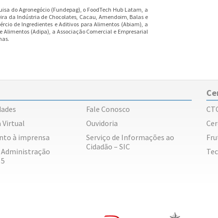
isa do Agronegócio (Fundepag), o FoodTech Hub Latam, a
eira da Indústria de Chocolates, Cacau, Amendoim, Balas e
ércio de Ingredientes e Aditivos para Alimentos (Abiam), a
e Alimentos (Adipa), a Associação Comercial e Empresarial
nas.
Ce
dades
Fale Conosco
CT
 Virtual
Ouvidoria
Cer
nto à imprensa
Serviço de Informações ao
Fru
Cidadão – SIC
e Administração
Tec
 5