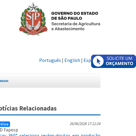
Português
|
English
|
Español
ntato
otícias Relacionadas
26/06/2026 17:12:24
tícia
D Fapesp
cau 360° seleciona recém-doutor em produção