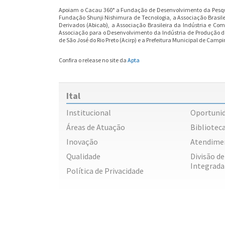
Apoiam o Cacau 360° a Fundação de Desenvolvimento da Pesqu
Fundação Shunji Nishimura de Tecnologia, a Associação Brasil
Derivados (Abicab), a Associação Brasileira da Indústria e Com
Associação para o Desenvolvimento da Indústria de Produção d
de São José do Rio Preto (Acirp) e a Prefeitura Municipal de Campi
Confira o release no site da
Apta
Ital
Institucional
Oportuni
Áreas de Atuação
Biblioteca
Inovação
Atendime
Qualidade
Divisão d
Integrada
Política de Privacidade