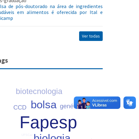
s-graduação
lsa de pós-doutorado na área de ingredientes
udáveis em alimentos é oferecida por Ital e
icamp
Ver todas
ags
biotecnologia
bolsa
genética
CCD
Fapesp
biologia
UFSCar