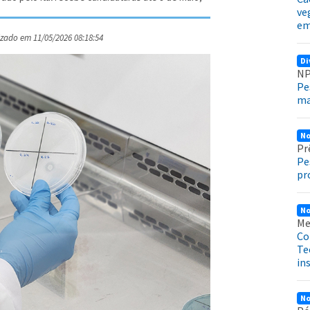
ve
em
izado em 11/05/2026 08:18:54
Di
NP
Pe
ma
No
Pr
Pe
pr
No
Me
Co
Te
in
No