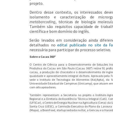
projeto.
Dentro desse contexto, os interessados deve
isolamento e caracterização de microrg
metabarcoding
, técnicas de biologia molecul
Também são requisitos capacidade de trabalho
científica e bom domínio do inglês.
Serão levados em consideração ainda diferenc
detalhados no
edital publicado no site da F
necessária para participar do processo seletivo.
Sobre o Cacau 360°
O Centro de Ciência para o Desenvolvimento de Soluções In
Produtiva do Cacau em São Paulo (Cacau 360°) reúne 91 profis
cacau, a produção de chocolate e o desenvolvimento de ingre
qualidade e aproveitamento integral do fruto. Aprovado pela
sede o Instituto de Tecnologia de Alimentos (Ital/Apta), da 
Universidade Estadual de Campinas (Unicamp), que atuam em 
com oito apoiadores.
Também representam a Secretaria no projeto o Instituto Agron
Regional e a Diretoria de Assistência Técnica Integral (Cati). 
(UFSCar), o Centro de Energia Nuclear na Agricultura (Cena) da 
Santa Cruz (UESC), a Comissão Executiva do Plano da Lavoura C
(Mapa), a BioinFood, startup sediada no Ital, a Gencau e a Harald