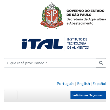
Português
|
English
|
Español
Solicite um Orçamento