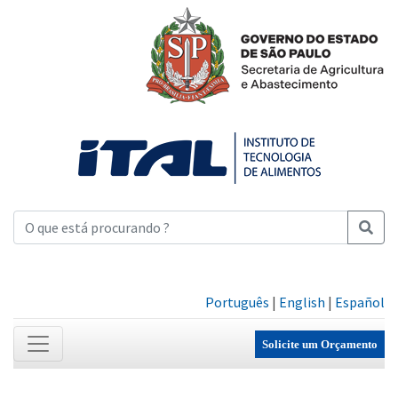
Português
|
English
|
Español
Solicite um Orçamento