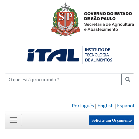
Português
|
English
|
Español
Solicite um Orçamento