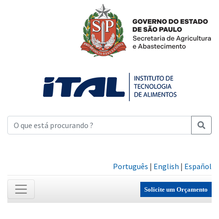
Português
|
English
|
Español
Solicite um Orçamento