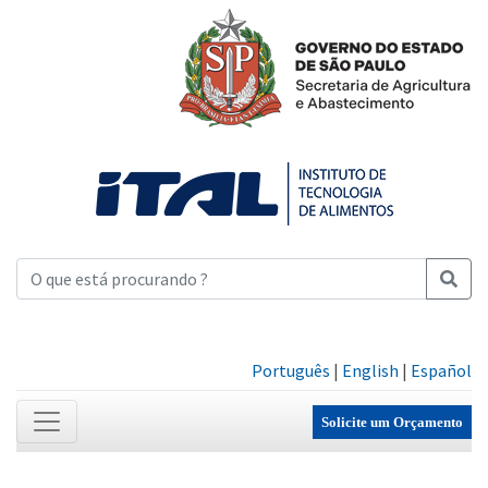
Português
|
English
|
Español
Solicite um Orçamento