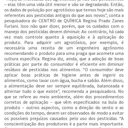
– elas têm uma vida útil menor e vão se degradando. Então,
os dados de poluição por agrotóxico que temos hoje são mais
referentes aos pesticidas antigos do que aos novos”, conta a
pesquisadora do CENTRO de QUÍMICA Regina Prado Zanes
Furlani. Isso não quer dizer, porém, que os cuidados com o
manejo dos pesticidas devem diminuir. Ao contrário, há cada
vez mais controle quanto à aquisição e à aplicação do
produto. Para adquirir um agrotóxico, por exemplo, é
necessária uma receita de um engenheiro agrônomo
recomendando o produto para uma praga que acomete uma
cultura específica. Regina diz, ainda, que a adoção de boas
práticas por parte do consumidor é eficiente em diminuir
resíduos de pesticidas nos alimentos. “O consumidor deve
aplicar boas práticas de higiene antes de ingerir os
alimentos, como lavar com água, bucha e sabão. Além disso,
a alimentação deve ser sempre equilibrada, balanceada e
alternar tudo o que existe”, recomenda a pesquisadora. No
que se refere ao meio ambiente, além dos procedimentos
corretos de aplicação – que vêm especificados na bula do
produto – outros aspectos, como a direção do vento e as
condições do tempo, devem ser observados de modo a evitar
os possíveis prejuízos causados pelo uso dos pesticidas. “A
conscientização dos produtores é a parte mais importante.