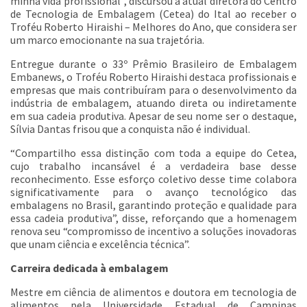
minha vida profissional”, discursou a atual diretora do Centro
de Tecnologia de Embalagem (Cetea) do Ital ao receber o
Troféu Roberto Hiraishi – Melhores do Ano, que considera ser
um marco emocionante na sua trajetória.
Entregue durante o 33º Prêmio Brasileiro de Embalagem
Embanews, o Troféu Roberto Hiraishi destaca profissionais e
empresas que mais contribuíram para o desenvolvimento da
indústria de embalagem, atuando direta ou indiretamente
em sua cadeia produtiva. Apesar de seu nome ser o destaque,
Sílvia Dantas frisou que a conquista não é individual.
“Compartilho essa distinção com toda a equipe do Cetea,
cujo trabalho incansável é a verdadeira base desse
reconhecimento. Esse esforço coletivo desse time colabora
significativamente para o avanço tecnológico das
embalagens no Brasil, garantindo proteção e qualidade para
essa cadeia produtiva”, disse, reforçando que a homenagem
renova seu “compromisso de incentivo a soluções inovadoras
que unam ciência e excelência técnica”.
Carreira dedicada à embalagem
Mestre em ciência de alimentos e doutora em tecnologia de
alimentos pela Universidade Estadual de Campinas