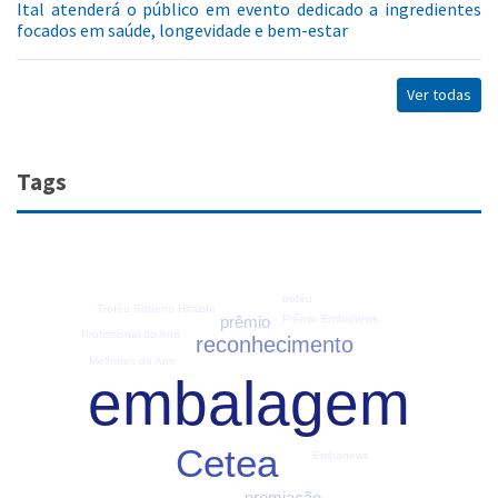
Ital atenderá o público em evento dedicado a ingredientes
focados em saúde, longevidade e bem-estar
Ver todas
Tags
troféu
Troféu Roberto Hiraishi
Prêmio Embanews
prêmio
Profissional do Ano
reconhecimento
Melhores do Ano
embalagem
Cetea
Embanews
premiação