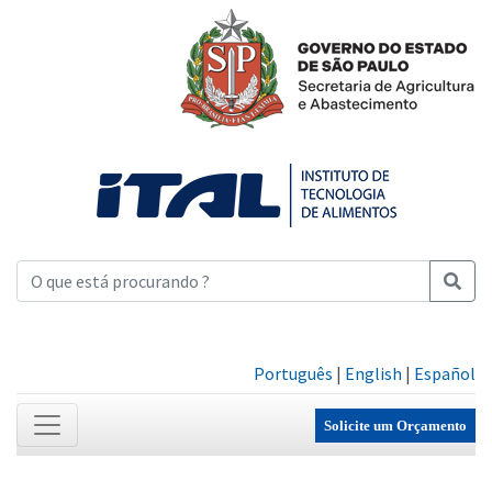
Português
|
English
|
Español
Solicite um Orçamento