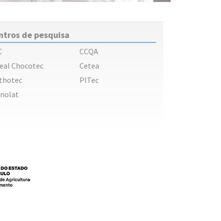
ntros de pesquisa
C
CCQA
eal Chocotec
Cetea
thotec
PITec
nolat