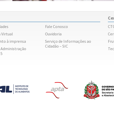
Ce
dades
Fale Conosco
CT
 Virtual
Ouvidoria
Cer
nto à imprensa
Serviço de Informações ao
Fru
Cidadão – SIC
e Administração
Tec
 5